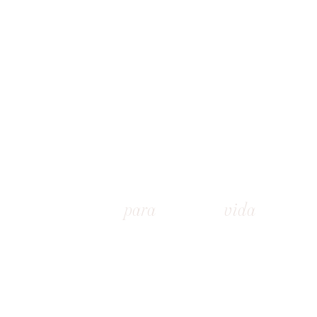
¿LISTO
para
DARLE
vida
A TU MARCA?
VAMOS A CREAR MAGIA