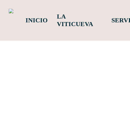
Skip
to
LA
main
INICIO
SERV
content
VITICUEVA
ATRÁS