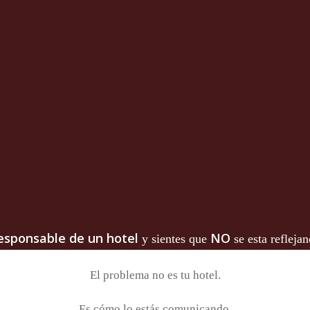
responsable de un hotel
NO
y sientes que
se esta reflejan
El problema no es tu hotel.
Es cómo lo estás comunicando.